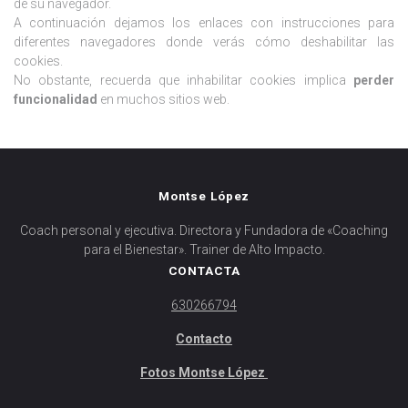
de su navegador.
A continuación dejamos los enlaces con instrucciones para
diferentes navegadores donde verás cómo deshabilitar las
cookies.
No obstante, recuerda que inhabilitar cookies implica
perder
funcionalidad
en muchos sitios web.
Montse López
Coach personal y ejecutiva. Directora y Fundadora de «Coaching
para el Bienestar». Trainer de Alto Impacto.
CONTACTA
630266794
Contacto
Fotos Montse López