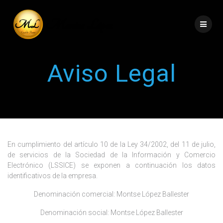
Aviso Legal
En cumplimiento del artículo 10 de la Ley 34/2002, del 11 de julio,
de servicios de la Sociedad de la Información y Comercio
Electrónico (LSSICE) se exponen a continuación los datos
identificativos de la empresa.
Denominación comercial: Montse López Ballester
Denominación social: Montse López Ballester