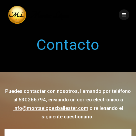
Contacto
Puedes contactar con nosotros, llamando por teléfono
al 630266794, enviando un correo electrónico a
info@montselopezballester.com
o rellenando el
siguiente cuestionario.