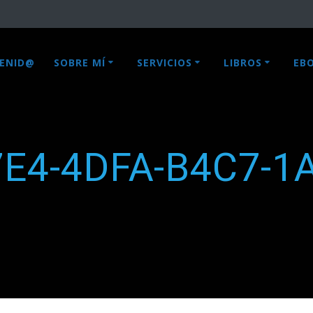
VENID@
SOBRE MÍ
SERVICIOS
LIBROS
EB
7E4-4DFA-B4C7-1