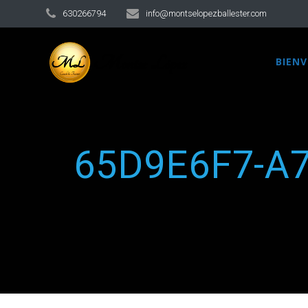
630266794
info@montselopezballester.com
BIEN
65D9E6F7-A