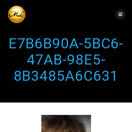
E7B6B90A-5BC6-
47AB-98E5-
8B3485A6C631