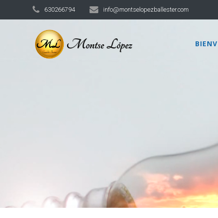
630266794
info@montselopezballester.com
BIEN