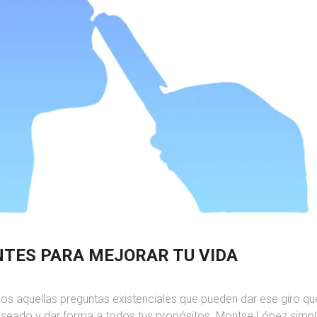
TES PARA MEJORAR TU VIDA
os aquellas preguntas existenciales que pueden dar ese giro qu
deseado y dar forma a todos tus propósitos. Montse López simpl