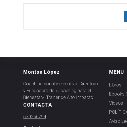
Montse López
MENU
Coach personal y ejecutiva. Directora
Libros
y Fundadora de «Coaching para el
Ebooks G
Bienestar». Trainer de Alto Impacto.
Vídeos
CONTACTA
POLÍTIC
630266794
Aviso Le