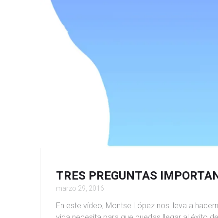
TRES PREGUNTAS IMPORTAN
marzo 29, 2016
En este vídeo, Montse López nos lleva a hacern
vida necesita para que puedas llegar al éxito 