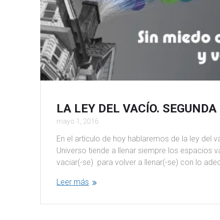
LA LEY DEL VACÍO. SEGUNDA
mayo 1, 2016
En el artículo de hoy hablaremos de la ley del 
Universo tiende a llenar siempre los espacios 
vaciar(-se) para volver a llenar(-se) con lo ad
Leer más