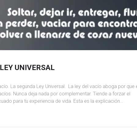
 LEY UNIVERSAL
vacío. La segunda Ley Universal. La ley del vacío aboga por que 
vacíos. Nunca deja nada por complementar. Tiende a forzar el
ecuado para tu experiencia de vida. Esta es la explicación…