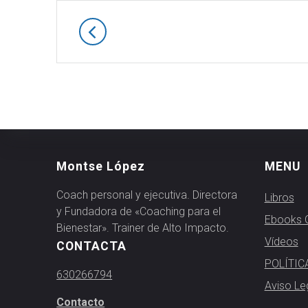
Montse López
MENU
Coach personal y ejecutiva. Directora
Libros
y Fundadora de «Coaching para el
Ebooks G
Bienestar». Trainer de Alto Impacto.
Vídeos
CONTACTA
POLÍTIC
630266794
Aviso Le
Contacto