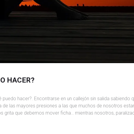
DO HACER?
 puedo hacer?. Encontrarse en un callejón sin salida sabiendo 
a de las mayores presiones a las que muchos de nosotros est
nos grita que debemos mover ficha… mientras nosotros, paraliza