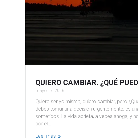
QUIERO CAMBIAR. ¿QUÉ PUE
mayo 17, 2016
Quiero ser yo misma, quiero cambiar, pero ¿Qué
debes tomar una decisión urgentemente, es un
sometidos. La vida aprieta, a veces ahoga, y 
por el…
Leer más