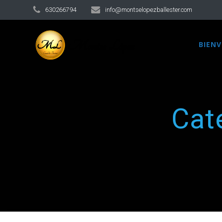
630266794
info@montselopezballester.com
BIEN
Cat