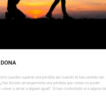
NDONA
ómo puedes superar una pérdida así cuando te has sentido tan
Has llorado amargamente una pérdida que creías no poder
volver a amar a alguien igual?. Si has contestado sí a alguna d