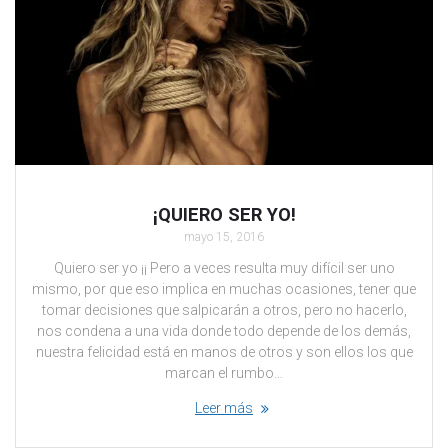
¡QUIERO SER YO!
mayo 15, 2016
Quiero ser yo ¡¡ Pero a veces resulta muy difícil ser uno
mismo, por que eso implica en muchas ocasiones, tener que
tomar decisiones que salpicarán a otros, pero no hacerlo,
nos condena a una vida donde todo depende de los demás,
nuestra felicidad está en manos de otros y son ellos los que
marcan el rumbo…
Leer más