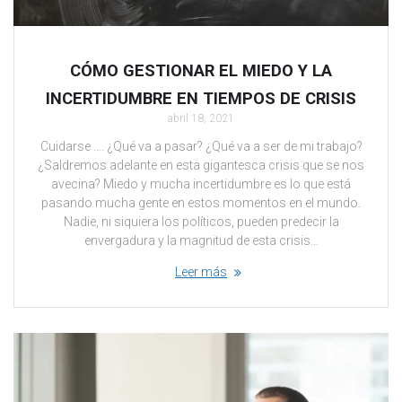
CÓMO GESTIONAR EL MIEDO Y LA
INCERTIDUMBRE EN TIEMPOS DE CRISIS
abril 18, 2021
Cuidarse …. ¿Qué va a pasar? ¿Qué va a ser de mi trabajo?
¿Saldremos adelante en esta gigantesca crisis que se nos
avecina? Miedo y mucha incertidumbre es lo que está
pasando mucha gente en estos momentos en el mundo.
Nadie, ni siquiera los políticos, pueden predecir la
envergadura y la magnitud de esta crisis…
Leer más