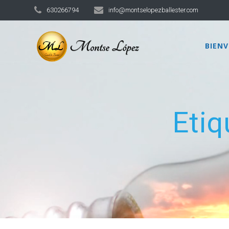
630266794
info@montselopezballester.com
BIEN
Etiq