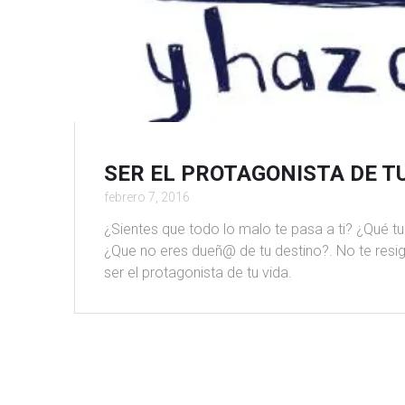
SER EL PROTAGONISTA DE TU
febrero 7, 2016
¿Sientes que todo lo malo te pasa a ti? ¿Qué 
¿Que no eres dueñ@ de tu destino?. No te resign
ser el protagonista de tu vida.