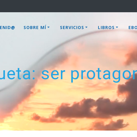
VENID@
SOBRE MÍ
SERVICIOS
LIBROS
EB
ueta:
ser protago