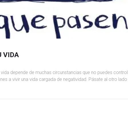
 VIDA
tu vida depende de muchas circunstancias que no puedes control
es a vivir una vida cargada de negatividad. Pásate al otro lado !