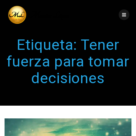
Etiqueta:
Tener
fuerza para tomar
decisiones