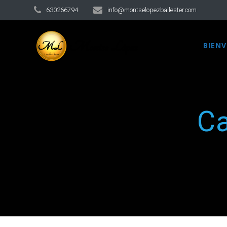
630266794
info@montselopezballester.com
BIEN
Ca