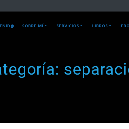
VENID@
SOBRE MÍ
SERVICIOS
LIBROS
EB
tegoría:
separac