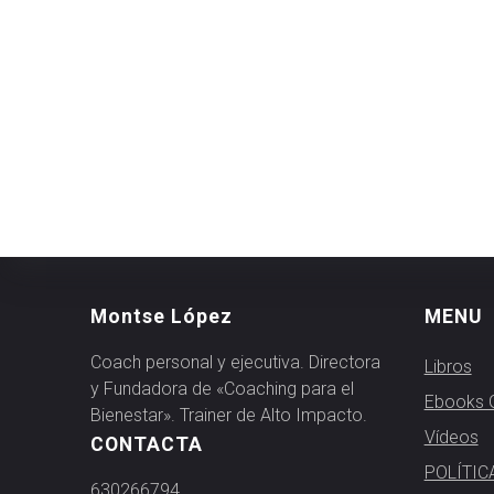
Montse López
MENU
Coach personal y ejecutiva. Directora
Libros
y Fundadora de «Coaching para el
Ebooks G
Bienestar». Trainer de Alto Impacto.
Vídeos
CONTACTA
POLÍTIC
630266794