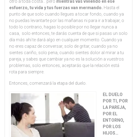
otro a toda costa… pero
mientras vas viviendo en ese
esfuerzo, tu vida y tus fuerzas van mermando.
Hasta el
punto de que solo cuando llegues a tocar fondo, cuando ya
no puedas levantarte por las mañanas ni para ir a trabajar, o
todo lo contrario, hagas lo posible por no llegar nunca a
casa, solo entonces, te darás cuenta de que si pasas un solo
día más ahí te dará algo en cualquier momento. Cuando ya
no eres capaz de conversar, solo de gritar, cuando ya no
sientes cariño, solo pena, cuando sientes dolor al mirar a tu
pareja, y sabes que cambiar ya no es la solución a vuestros
problemas, solo entonces, aceptarás que la relación está
rota para siempre.
Entonces, comenzará la etapa del duelo.
EL DUELO
POR TI, POR
LA PAREJA,
POR EL
ENTORNO,
POR LOS
HIJOS…