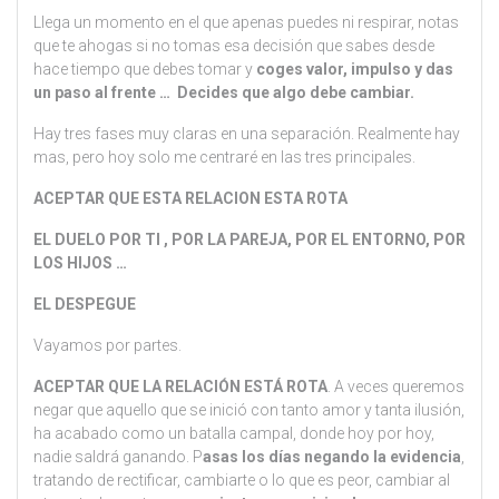
Llega un momento en el que apenas puedes ni respirar, notas
que te ahogas si no tomas esa decisión que sabes desde
hace tiempo que debes tomar y
coges valor, impulso y das
un paso al frente … Decides que algo debe cambiar.
Hay tres fases muy claras en una separación. Realmente hay
mas, pero hoy solo me centraré en las tres principales.
ACEPTAR QUE ESTA RELACION ESTA ROTA
EL DUELO POR TI , POR LA PAREJA, POR EL ENTORNO, POR
LOS HIJOS …
EL DESPEGUE
Vayamos por partes.
ACEPTAR QUE LA RELACIÓN ESTÁ ROTA
. A veces queremos
negar que aquello que se inició con tanto amor y tanta ilusión,
ha acabado como un batalla campal, donde hoy por hoy,
nadie saldrá ganando. P
asas los días negando la evidencia
,
tratando de rectificar, cambiarte o lo que es peor, cambiar al