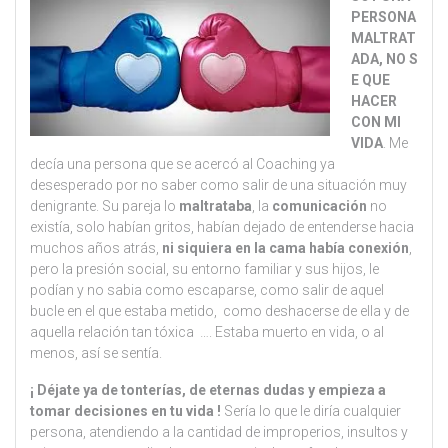
PERSONA
MALTRAT
ADA, NO S
E QUE
HACER
CON MI
VIDA
. Me
decía una persona que se acercó al Coaching ya
desesperado por no saber como salir de una situación muy
denigrante. Su pareja lo
maltrataba
, la
comunicación
no
existía, solo habían gritos, habían dejado de entenderse hacia
muchos años atrás,
ni siquiera en la cama había conexión
,
pero la presión social, su entorno familiar y sus hijos, le
podían y no sabia como escaparse, como salir de aquel
bucle en el que estaba metido, como deshacerse de ella y de
aquella relación tan tóxica …. Estaba muerto en vida, o al
menos, así se sentía.
¡ Déjate ya de tonterías, de eternas dudas y empieza a
tomar decisiones en tu vida !
Sería lo que le diría cualquier
persona, atendiendo a la cantidad de improperios, insultos y