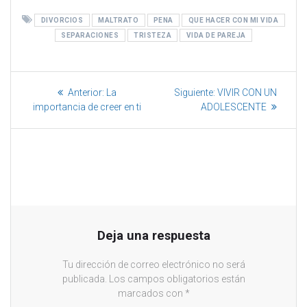
e
v
v
i
n
e
e
c
t
n
n
o
DIVORCIOS
MALTRATO
PENA
QUE HACER CON MI VIDA
a
t
t
a
n
a
a
u
SEPARACIONES
TRISTEZA
VIDA DE PAREJA
a
n
n
n
n
a
a
a
u
n
n
m
e
u
u
i
v
e
e
g
a
v
v
o
Anterior:
La
Siguiente:
VIVIR CON UN
)
a
a
(
importancia de creer en ti
ADOLESCENTE
)
)
S
e
a
b
r
e
e
n
u
n
a
v
e
n
t
Deja una respuesta
a
n
a
Tu dirección de correo electrónico no será
n
u
publicada.
Los campos obligatorios están
e
marcados con
*
v
a