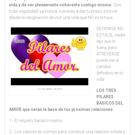
vida y de ser plenamente coherente contigo mismo
. Con
toda seguridad, ya nunca, volverás a dar tu brazo a torcer
desde la resignación de vivir una vida que NO es la tuya.
DECIDIRSE NO
ES FACIL, nadie
dijo que lo
fuera, pero
ATREVERSE
puede ser el
cambio
definitivo en tu
vida.
Los tres pilares del amor
LOS TRES
PILARES
BASICOS DEL
AMOR que serán la base de tus próximas relaciones:
1.- El respeto hacia ti mismo
2.- Los valores en común para construir una relación sólida y