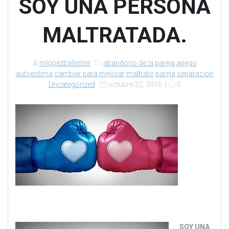
SOY UNA PERSONA
MALTRATADA.
mlopezballester
abandono de la pareja
apego
autoestima
cambiar para mejorar
maltrato
pareja
separacion
Uncategorized
octubre 22, 2016
|
0
SOY UNA