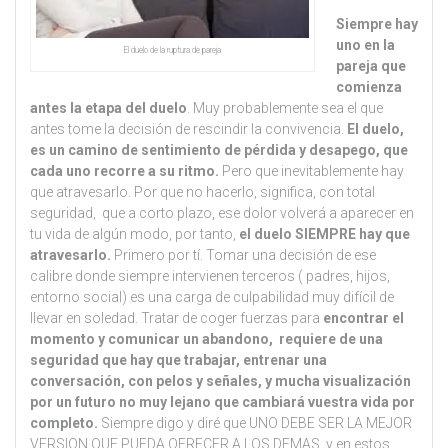
Siempre hay
uno en la
El duelo de la ruptura de pareja
pareja que
comienza
antes la etapa del duelo
. Muy probablemente sea el que
antes tome la decisión de rescindir la convivencia.
El duelo,
es un camino de sentimiento de pérdida y desapego, que
cada uno recorre a su ritmo.
Pero que inevitablemente hay
que atravesarlo. Por que no hacerlo, significa, con total
seguridad, que a corto plazo, ese dolor volverá a aparecer en
tu vida de algún modo, por tanto,
el duelo SIEMPRE hay que
atravesarlo.
Primero por tí. Tomar una decisión de ese
calibre donde siempre intervienen terceros ( padres, hijos,
entorno social) es una carga de culpabilidad muy difícil de
llevar en soledad. Tratar de coger fuerzas para
encontrar el
momento y comunicar un abandono, requiere de una
seguridad que hay que trabajar, entrenar una
conversación, con pelos y señales, y mucha visualización
por un futuro no muy lejano que cambiará vuestra vida por
completo.
Siempre digo y diré que UNO DEBE SER LA MEJOR
VERSION QUE PUEDA OFRECER A LOS DEMAS, y en estos