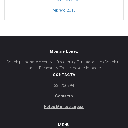
febrero 2015
Montse López
Coach personal y ejecutiva. Directora y Fundadora de «Coaching
para el Bienestar». Trainer de Alto Impacto.
CONTACTA
630266794
Contacto
Fotos Montse López
MENU