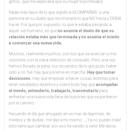
gritos, que me explicaba que su mujer le profesaba .
Nada más lejos de lo que significa ACOMPAÑAR a una
persona en su duelo que recriminarle lo que NO hacía y DEBIA
hacer. Por que por supuesto, lo que le estaba pasando a
aquel ser humano, es que
no asumía el duelo de que su
relación estaba más que terminada y no asumía el miedo
a comenzar una nueva vida.
Muchos, realmente muchos, son los que se acercan a mis
sesiones con la clara intención de consuelo. Pero una vez
hemos llorado la pena, los recuerdos de lo que pudo haber
sido y no fué, hay que ponerse en marcha.
Hay que tomar
decisiones.
Hay que empezar a hacer cosas distintas para
tener resultados distintos y sobre todo hay que
acompañar
el miedo, entenderlo, trabajarlo, transmutarlo
para
enfrentar una nueva vida llena de ilusiones que se perdieron
por el camino.
Recuerdo el día que ahogado en un mar de lágrimas, de
miedos y de dudas, me dije a mi mismo… ¡ Ya no puedo más!
esto tiene que cambiar. por eso he venido a verte. Me decía…