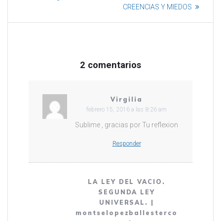
e
CREENCIAS Y MIEDOS
a
b
r
e
e
n
u
n
a
2 comentarios
v
e
n
t
a
n
Virgilia
a
febrero 15, 2016 a las 8:26 am
n
u
e
Sublime , gracias por Tu reflexion
v
a
)
Responder
LA LEY DEL VACIO.
SEGUNDA LEY
UNIVERSAL. |
montselopezballesterco