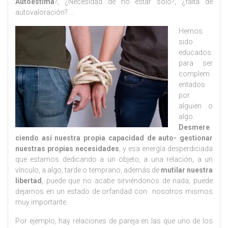
Autoestima
?, ¿Necesidad de no estar solo?, ¿falta de
autovaloración? …
Hemos
sido
educados
para ser
complem
entados
por
alguien o
algo.
Desmere
ciendo así nuestra propia capacidad de auto- gestionar
nuestras propias necesidades
, y esa energía desperdiciada
que estamos dedicando a un objeto, a una relación, a un
vínculo, a algo, tarde o temprano, además de
mutilar nuestra
libertad
, puede que no acabe sirviéndonos de nada, puede
dejarnos en un estado de orfandad con nosotros mismos
muy importante.
Por ejemplo, hay relaciones de pareja en las que uno de los