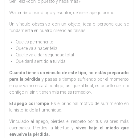
Ser Feliz «con lo puesto y nada más».
Walter Riso psicólogo y escritor, define el apego como:
Un vínculo obsesivo con un objeto, idea o persona que se
fundamenta en cuatro creencias falsas:
Que es permanente
Que te va a hacer feliz
Que te va a dar seguridad total
Que dará sentido a tu vida
Cuando tienes un vínculo de este tipo, no estás preparado
para la pérdida
y pasas el tiempo sufriendo por el momento
en que ya no estará contigo, así que al final, es aquello del » ni
contigo ni sin ti tienen mis males remedio».
El apego corrompe
. Es el principal motivo de sufrimiento en
la historia de la humanidad.
Vinculado al apego, pierdes el respeto por tus valores más
esenciales. Pierdes la libertad y
vives bajo el miedo que
envuelve la pérdida.