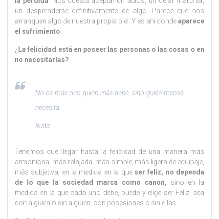
la pérdida
. Nos cuesta aceptar un adiós, un dejar marchar,
un desprenderse definitivamente de algo. Parece que nos
arranquen algo de nuestra propia piel. Y es ahí donde
aparece
el sufrimiento
.
¿
La felicidad está en poseer las personas o las cosas o en
no necesitarlas?
No es más rico quien más tiene, sino quién menos
necesita.
Buda
Tenemos que llegar hasta la felicidad de una manera más
armoniosa, más relajada, más simple, más ligera de equipaje,
más subjetiva, en la medida en la que
ser feliz, no dependa
de lo que la sociedad marca como canon,
sino en la
medida en la que cada uno debe, puede y elige ser Feliz, sea
con alguien o sin alguien, con posesiones o sin ellas.