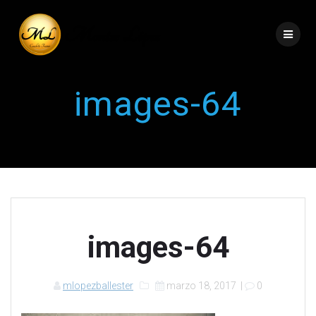
images-64
images-64
mlopezballester
marzo 18, 2017
|
0