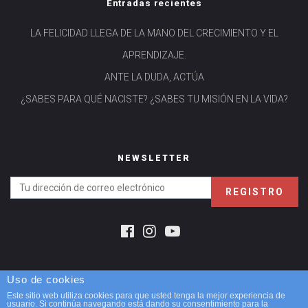
Entradas recientes
LA FELICIDAD LLEGA DE LA MANO DEL CRECIMIENTO Y EL
APRENDIZAJE.
ANTE LA DUDA, ACTÚA
¿SABES PARA QUÉ NACISTE? ¿SABES TU MISIÓN EN LA VIDA?
NEWSLETTER
Uso de cookies
Montse López Ballester
Este sitio web utiliza cookies para que usted tenga la mejor experiencia de
© 2026 Montse López Ballester. Diseñado por Página realizada por
usuario. Si continúa navegando está dando su consentimiento para la