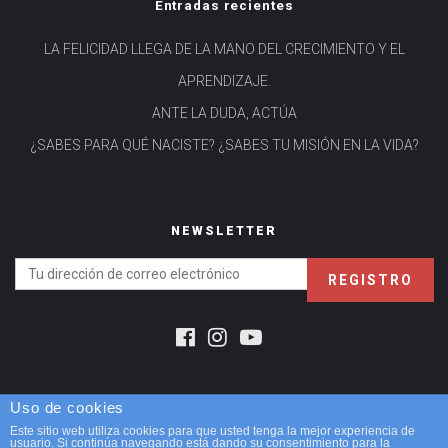
Entradas recientes
LA FELICIDAD LLEGA DE LA MANO DEL CRECIMIENTO Y EL
APRENDIZAJE.
ANTE LA DUDA, ACTÚA
¿SABES PARA QUÉ NACISTE? ¿SABES TU MISIÓN EN LA VIDA?
NEWSLETTER
Uso de cookies
Montse López Ballester
Este sitio web utiliza cookies para que usted tenga la mejor experiencia de
© 2026 Montse López Ballester. Diseñado por Página realizada por
usuario. Si continúa navegando está dando su consentimiento para la