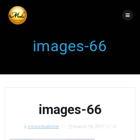
images-66
images-66
mlopezballester
marzo 18, 2017
|
0