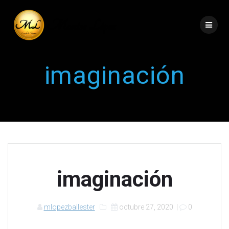
imaginación
imaginación
mlopezballester
octubre 27, 2020
|
0