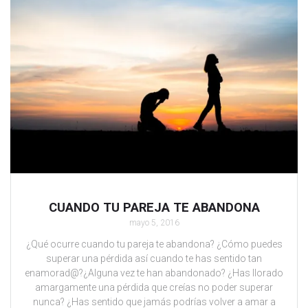
CUANDO TU PAREJA TE ABANDONA
mayo 5, 2016
¿Qué ocurre cuando tu pareja te abandona? ¿Cómo puedes
superar una pérdida así cuando te has sentido tan
enamorad@?¿Alguna vez te han abandonado? ¿Has llorado
amargamente una pérdida que creías no poder superar
nunca? ¿Has sentido que jamás podrías volver a amar a