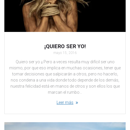
¡QUIERO SER YO!
mayo 15, 2016
Quiero ser yo ¡¡ Pero a veces resulta muy difícil ser uno
mismo, por que eso implica en muchas ocasiones, tener que
tomar decisiones que salpicarán a otros, pero no hacerlo,
nos condena a una vida donde todo depende de los demás,
nuestra felicidad está en manos de otros y son ellos los que
marcan el rumbo…
Leer más