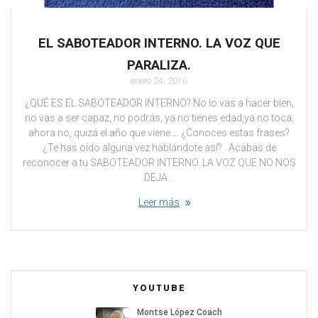
EL SABOTEADOR INTERNO. LA VOZ QUE
PARALIZA.
enero 24, 2016
¿QUÉ ES EL SABOTEADOR INTERNO? No lo vas a hacer bien,
no vas a ser capaz, no podrás, ya no tienes edad,ya no toca,
ahora no, quizá el año que viene…. ¿Conoces estas frases?
¿Te has oído alguna vez hablándote así? . Acabas de
reconocer a tu SABOTEADOR INTERNO. LA VOZ QUE NO NOS
DEJA…
Leer más
YOUTUBE