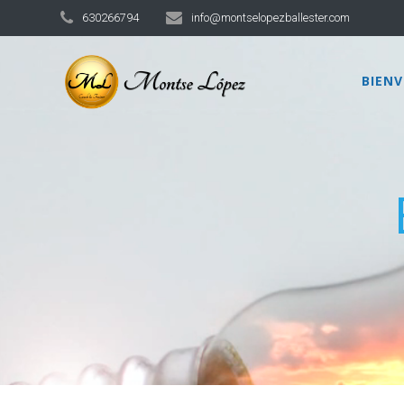
630266794
info@montselopezballester.com
BIEN