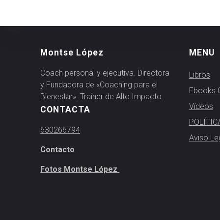
Montse López
MENU
Coach personal y ejecutiva. Directora
Libros
y Fundadora de «Coaching para el
Ebooks G
Bienestar». Trainer de Alto Impacto.
Vídeos
CONTACTA
POLÍTIC
630266794
Aviso Le
Contacto
Fotos Montse López