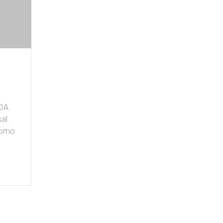
DA.
al.
como