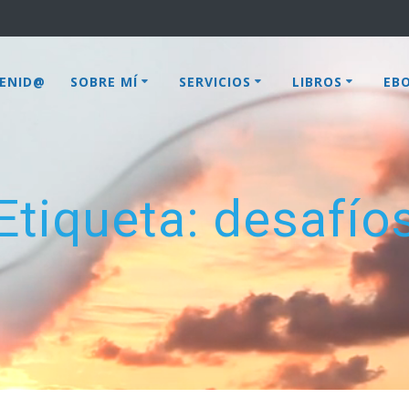
VENID@
SOBRE MÍ
SERVICIOS
LIBROS
EB
Etiqueta:
desafío