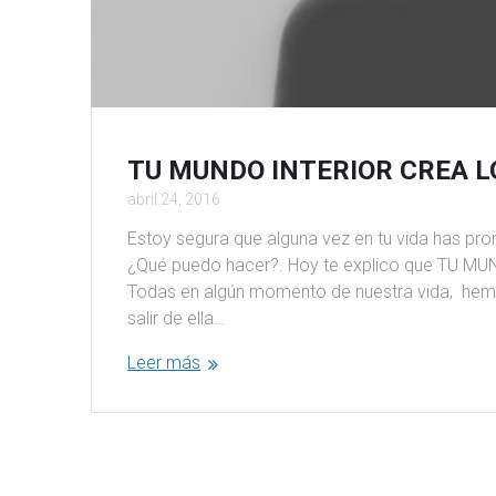
TU MUNDO INTERIOR CREA L
abril 24, 2016
Estoy segura que alguna vez en tu vida has 
¿Qué puedo hacer?. Hoy te explico que TU M
Todas en algún momento de nuestra vida, hem
salir de ella…
Leer más