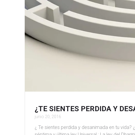
¿TE SIENTES PERDIDA Y DES
junio 20, 2016
¿ Te sientes perdida y desanimada en tu vida? ¿
séptima y última ley Universal : La ley del Dhar