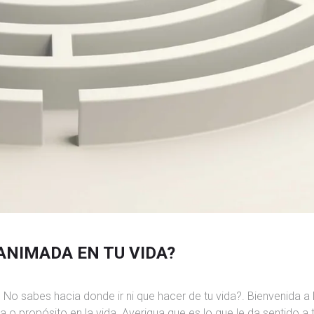
ANIMADA EN TU VIDA?
 No sabes hacia donde ir ni que hacer de tu vida?. Bienvenida a 
ma o propósito en la vida. Averigua que es lo que le da sentido a 