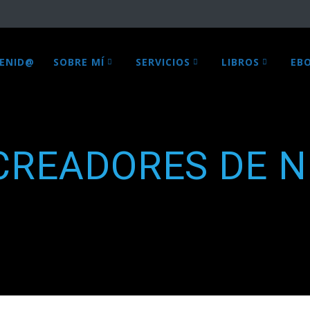
VENID@
SOBRE MÍ
SERVICIOS
LIBROS
EB
CREADORES DE N