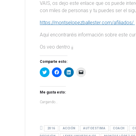
VAIS, os dejo este enlace que os puede intere
con miles de personas y tu puedes ser el sigui
https://montselopezballester.com/afiliados/
Aquí encontraréis información sobre este cur
Os veo dentro ¡¡
Comparte esto:
H
H
H
H
a
a
a
a
z
z
z
z
c
c
c
c
l
l
l
l
i
i
i
i
Me gusta esto:
c
c
c
c
p
p
p
p
Cargando...
a
a
a
a
r
r
r
r
a
a
a
a
c
c
c
e
o
o
o
n
m
m
m
v
p
p
p
i
2016
ACCIÓN
AUTOESTIMA
COACH
C
a
a
a
a
r
r
r
r