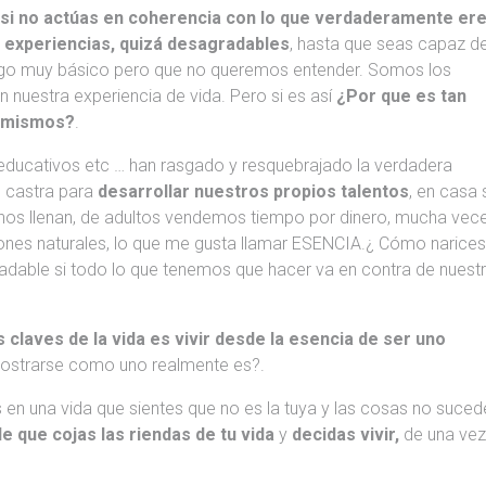
e
si no actúas en coherencia con lo que verdaderamente er
e experiencias, quizá desagradables
, hasta que seas capaz d
algo muy básico pero que no queremos entender. Somos los
 nuestra experiencia de vida. Pero si es así
¿Por que es tan
s mismos?
.
s, educativos etc … han rasgado y resquebrajado la verdadera
s castra para
desarrollar nuestros propios talentos
, en casa 
i nos llenan, de adultos vendemos tiempo por dinero, mucha vec
ones naturales, lo que me gusta llamar ESENCIA.¿ Cómo narice
radable si todo lo que tenemos que hacer va en contra de nuest
s claves de la vida es vivir desde la esencia de ser uno
 mostrarse como uno realmente es?.
 en una vida que sientes que no es la tuya y las cosas no suced
e que cojas las riendas de tu vida
y
decidas vivir,
de una ve