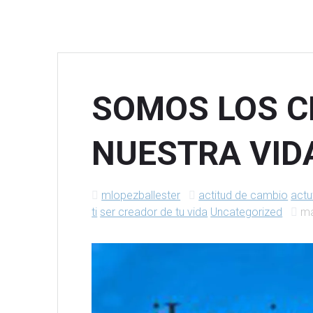
SOMOS LOS C
NUESTRA VID
mlopezballester
actitud de cambio
actu
ti
ser creador de tu vida
Uncategorized
ma