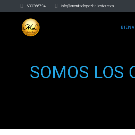
630266794
info@montselopezballester.com
BIEN
SOMOS LOS 