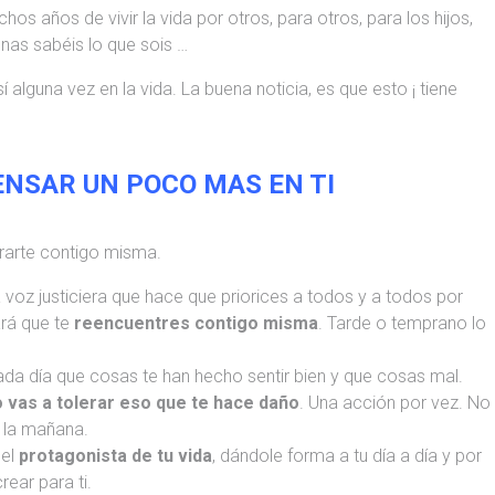
 años de vivir la vida por otros, para otros, para los hijos,
enas sabéis lo que sois …
lguna vez en la vida. La buena noticia, es que esto ¡ tiene
ENSAR UN POCO MAS EN TI
trarte contigo misma.
a voz justiciera que hace que priorices a todos y a todos por
ará que te
reencuentres contigo misma
. Tarde o temprano lo
da día que cosas te han hecho sentir bien y que cosas mal.
 vas a tolerar eso que te hace daño
. Una acción por vez. No
 la mañana.
 el
protagonista de tu vida
, dándole forma a tu día a día y por
rear para ti.