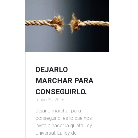
DEJARLO
MARCHAR PARA
CONSEGUIRLO.
mayo 29, 2016
Dejarlo marchar para
conseguirlo, es lo que nos
invita a hacer la quinta Ley
Universal. La ley del