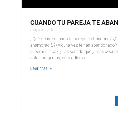
CUANDO TU PAREJA TE ABA
mayo 5, 2016
¿Qué ocurre cuando tu pareja te abandona? ¿C
enamorad@?¿Alguna vez te han abandonado? ¿
superar nunca? ¿Has sentido que jamás podrías 
estas preguntas, esta artículo…
Leer más