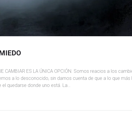
 MIEDO
 CAMBIAR ES LA ÚNICA OPCIÓN. Somos reacios a los cambi
emos a lo desconocido, sin darnos cuenta de que a lo que más
ce el quedarse donde uno está. La…