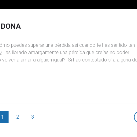
NDONA
ómo puedes superar una pérdida así cuando te has sentido tan
Has llorado amargamente una pérdida que creías no poder
volver a amar a alguien igual?. Si has contestado sí a alguna d
1
2
3