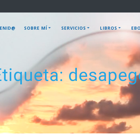
VENID@
SOBRE MÍ
SERVICIOS
LIBROS
EB
Etiqueta:
desapeg