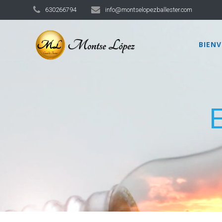
630266794
info@montselopezballester.com
BIEN