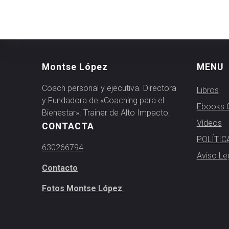
Montse López
MENU
Coach personal y ejecutiva. Directora
Libros
y Fundadora de «Coaching para el
Ebooks G
Bienestar». Trainer de Alto Impacto.
Vídeos
CONTACTA
POLÍTIC
630266794
Aviso Le
Contacto
Fotos Montse López