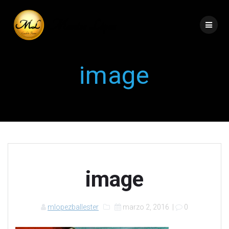
image
image
mlopezballester
marzo 2, 2016
|
0