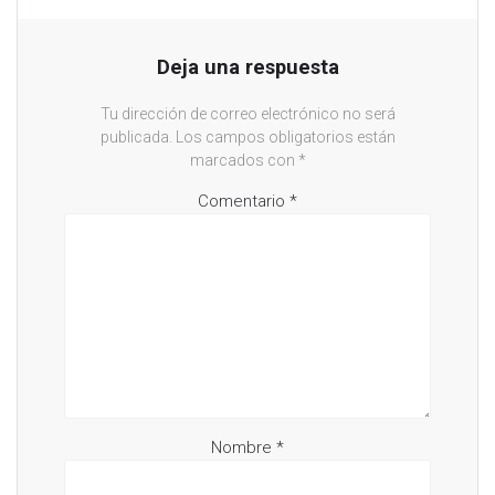
u
n
a
v
e
Deja una respuesta
n
t
a
Tu dirección de correo electrónico no será
n
a
publicada.
Los campos obligatorios están
n
u
marcados con
*
e
v
Comentario
*
a
)
Nombre
*