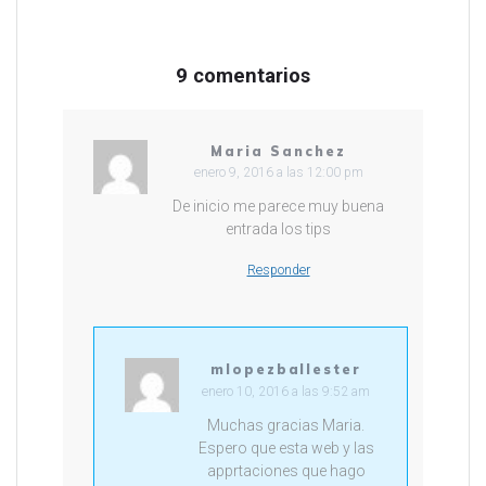
n
a
v
e
n
9 comentarios
t
a
n
a
n
u
Maria Sanchez
e
enero 9, 2016 a las 12:00 pm
v
a
)
De inicio me parece muy buena
entrada los tips
Responder
mlopezballester
enero 10, 2016 a las 9:52 am
Muchas gracias Maria.
Espero que esta web y las
apprtaciones que hago