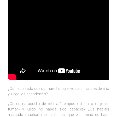
¿Os ha pasado que os marcáis objetivos a principios de año
y luego los abandonáis?
¿Os suena aquello de «el día 1 empiezo dieta» o «dejo de
fumar» y luego no habéis sido capaces? ¿Os habíais
marcado muchas metas, tantas, que el camino se hace