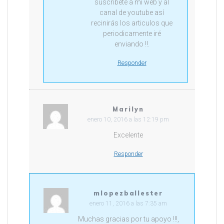
suscríbete a mi web y al
canal de youtube así
recinirás los articulos que
periodicamente iré
enviando !!.
Responder
Marilyn
enero 10, 2016 a las 12:19 pm
Excelente
Responder
mlopezballester
enero 11, 2016 a las 7:35 am
Muchas gracias por tu apoyo !!!,