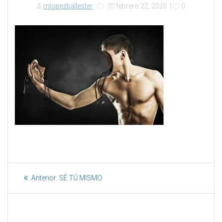
mlopezballester
febrero 22, 2020
|
0
Anterior:
SÉ TÚ MISMO