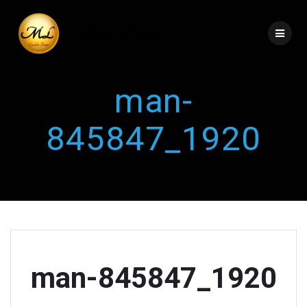
man-
845847_1920
man-845847_1920