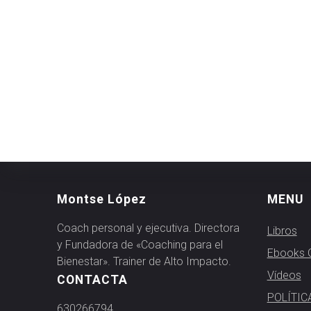
Montse López
MENU
Coach personal y ejecutiva. Directora
Libros
y Fundadora de «Coaching para el
Ebooks G
Bienestar». Trainer de Alto Impacto.
Vídeos
CONTACTA
POLÍTIC
630266794