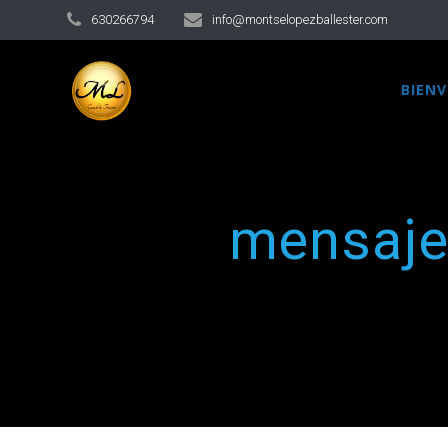
630266794
info@montselopezballester.com
BIEN
mensaje