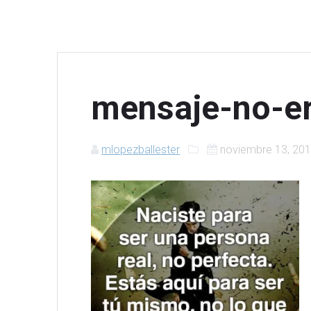
mensaje-no-er
mlopezballester
noviembre 13, 20