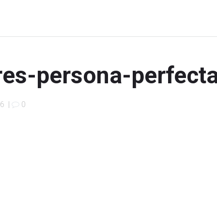
es-persona-perfect
16
|
0