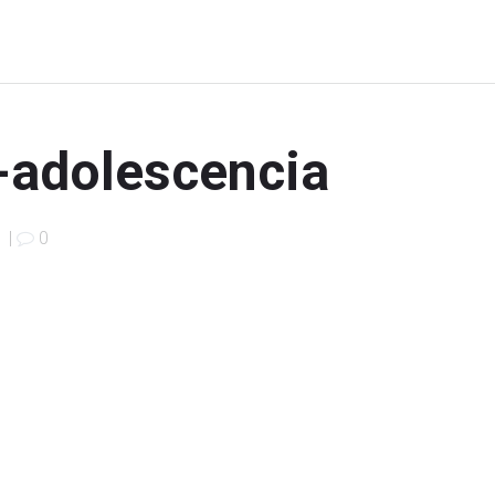
-adolescencia
6
|
0