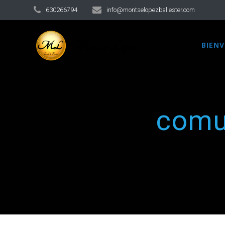
630266794
info@montselopezballester.com
BIEN
comu