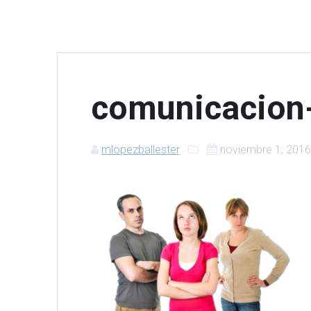
comunicacion
mlopezballester
noviembre 1, 201