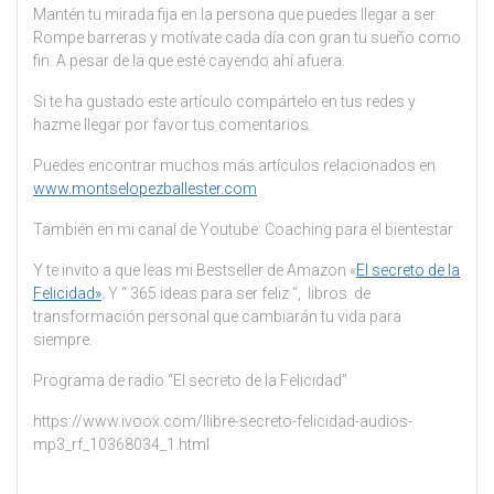
Mantén tu mirada fija en la persona que puedes llegar a ser.
Rompe barreras y motívate cada día con gran tu sueño como
fin. A pesar de la que esté cayendo ahí afuera.
Si te ha gustado este artículo compártelo en tus redes y
hazme llegar por favor tus comentarios.
Puedes encontrar muchos más artículos relacionados en
www.montselopezballester.com
También en mi canal de Youtube: Coaching para el bientestar
Y te invito a que leas mi Bestseller de Amazon «
El secreto de la
Felicidad»
. Y “ 365 ideas para ser feliz “, libros de
transformación personal que cambiarán tu vida para
siempre.
Programa de radio “El secreto de la Felicidad”
https://www.ivoox.com/llibre-secreto-felicidad-audios-
mp3_rf_10368034_1.html