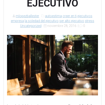
EJECUTIVO
mlopezballester
autoestima
creer en ti
ejecutivos
empresa
la soledad del ejecutivo
ser alto ejecutivo
stress
Uncategorized
noviembre 28, 2016
|
0