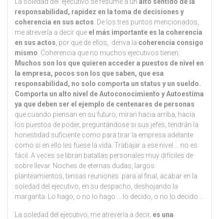
La soledad del ejecutivo se resume a un
alto sentido de la
responsabilidad, rapidez en la toma de decisiones y
coherencia en sus actos
. De los tres puntos mencionados,
me atrevería a decir que
el más importante es la coherencia
en sus actos
, por que de ellos, deriva la
coherencia consigo
mismo
. Coherencia que no muchos ejecutivos tienen.
Muchos son los que quieren acceder a puestos de nivel en
la empresa, pocos son los que saben, que esa
responsabilidad, no solo comporta un status y un sueldo.
Comporta un alto nivel de Autoconocimiento y Autoestima
ya que deben ser el ejemplo de centenares de personas
que cuando piensan en su futuro, miran hacia arriba, hacia
los puestos de poder, preguntándose si sus jefes, tendrán la
honestidad suficiente como para tirar la empresa adelante
como si en ello les fuese la vida. Trabajar a ese nivel … no es
fácil. A veces se libran batallas personales muy difíciles de
sobre llevar. Noches de eternas dudas, largos
planteamientos, tensas reuniones para al final, acabar en la
soledad del ejecutivo, en su despacho, deshojando la
margarita: Lo hago, o no lo hago … lo decido, o no lo decido …
La soledad del ejecutivo, me atrevería a decir,
es una