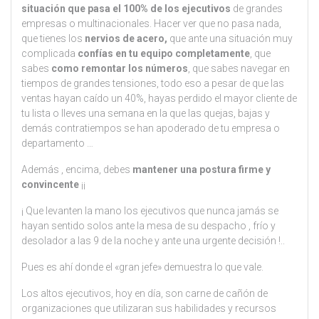
situación que pasa el 100% de los ejecutivos
de grandes
empresas o multinacionales. Hacer ver que no pasa nada,
que tienes los
nervios de acero,
que ante una situación muy
complicada
confías en tu equipo completamente
, que
sabes
como remontar los números
, que sabes navegar en
tiempos de grandes tensiones, todo eso a pesar de que las
ventas hayan caído un 40%, hayas perdido el mayor cliente de
tu lista o lleves una semana en la que las quejas, bajas y
demás contratiempos se han apoderado de tu empresa o
departamento …
Además , encima, debes
mantener una postura firme y
convincente
¡¡
¡ Que levanten la mano los ejecutivos que nunca jamás se
hayan sentido solos ante la mesa de su despacho , frío y
desolador a las 9 de la noche y ante una urgente decisión !..
Pues es ahí donde el «gran jefe» demuestra lo que vale.
Los altos ejecutivos, hoy en día, son carne de cañón de
organizaciones que utilizaran sus habilidades y recursos