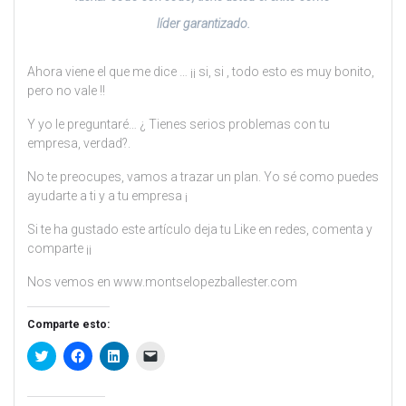
líder garantizado.
Ahora viene el que me dice … ¡¡ si, si , todo esto es muy bonito,
pero no vale !!
Y yo le preguntaré… ¿ Tienes serios problemas con tu
empresa, verdad?.
No te preocupes, vamos a trazar un plan. Yo sé como puedes
ayudarte a ti y a tu empresa ¡
Si te ha gustado este artículo deja tu Like en redes, comenta y
comparte ¡¡
Nos vemos en www.montselopezballester.com
Comparte esto:
H
H
H
H
a
a
a
a
z
z
z
z
c
c
c
c
l
l
l
l