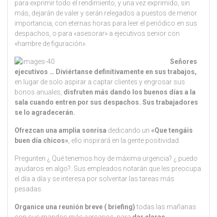
para exprimir todo el rendimiento, y una vez exprimido, sin
más, dejarán de valer y serán relegados a puestos de menor
importancia, con eternas horas para leer el periódico en sus
despachos, o para «asesorar» a ejecutivos senior con
«hambre de figuración».
Señores
ejecutivos … Diviértanse definitivamente en sus trabajos,
en lugar de solo aspirar a captar clientes y engrosar sus
bonos anuales,
disfruten más dando los buenos días a la
sala cuando entren por sus despachos. Sus trabajadores
se lo agradecerán.
Ofrezcan una amplia sonrisa
dedicando un
«Que tengáis
buen día chicos»
, ello inspirará en la gente positividad.
Pregunten ¿ Qué tenemos hoy de máxima urgencia? ¿ puedo
ayudaros en algo?. Sus empleados notarán que les preocupa
el día a día y se interesa por solventar las tareas más
pesadas.
Organice una reunión breve ( briefing)
todas las mañanas